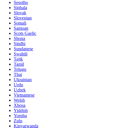
Sesotho
Sinhala
Slovak
Slovenian
Somali
Samoan
Scots Gaelic
Shona
Sindhi
Sundanese
Swahili
Tajik
Tamil
Telugu
Thai
Ukrainian
Urdu
Uzbek
Vietnamese
Welsh
Xhosa
Yiddish
Yoruba
Zulu
Kinyarwanda